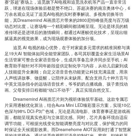
赛“苏超”赛场上，追觅旗下AI电视和追觅洗衣机等产品一直非常活
跃，球迷在现场体验后都是赞不绝口。苏超决赛的南京奥体中心，6
万余名观众见证了追觅AI电视的实时赛事解说、多视角切换等功
能，其Dreamemind AI画质芯片带来的2800尼特峰值亮度与百万级
动态对比度，让赛场每一个精彩瞬间都清晰呈现。无论是球员的精
准传球还是进球后的激情瞬间，都通过AI逐帧优化技术，呈现出细
腻逼真的视觉效果，成为现场观赛体验的加分项。
追觅 AI 电视的核心优势，在于对家庭多元需求的精准洞察与满
足19大AI 智能体如同全能管家团队，各司其职覆盖全家生活场景AI
生活管家可整合全家语音指令，生成共享备忘录并同步至手机；AI
教育助手能针对不同年龄段提供定制化学习内容，从幼儿启蒙到成
人技能提升全兼顾；自定义语音音色功能更让科技充满温度，用亲
人声线讲故事、做提醒，让陪伴从未缺席。配合支持几十种方言与
中英文混杂指令的远场语音技术，爷爷奶奶点播戏曲、孩子查找动
画、父母安排日程都能“动口不动手”，真正实现自然交互。
Dreamemind AI画质芯片则为视听体验筑牢基础。这款专属芯
片采用逐帧优化算法，结合Aura Mini LED臻彩显示方案，实现10亿
色深与98% DCI-P3广色域，无论是高清电影、体育赛事还是游戏画
面，都能呈现真实色彩与立体层次感。同时，芯片具备环境自适应
调节功能，可根据光线变化智能调整亮度与对比度，保护视力的同
时保证全天候观影效果。而Dreamehome AIOT应用则打通了智慧家
居的连接壁垒，通过追觅电视即可语音控制灯光、窗帘、扫地机器