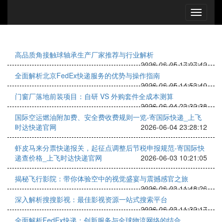
高品质角接触球轴承生产厂家推荐与行业解析
2026-06-05 17:07:42
全面解析北京FedEx快递服务的优势与操作指南
2026-06-05 14:53:40
门窗厂落地前装项目：自研 VS 外购套件全成本测算
2026-06-04 23:32:38
国际空运燃油附加费、安全费收费规则一览-寄国际快递_上飞
时达快递官网
2026-06-04 23:28:12
虾皮马来分票快递报关，起征点调整后节税申报规范-寄国际快
递查价格_上飞时达快递官网
2026-06-03 10:21:05
揭秘飞行影院：带你体验空中的视觉盛宴与震撼感官之旅
2026-06-03 11:48:26
深入解析搜搜影视：最佳影视资源一站式搜索平台
2026-06-03 11:32:17
全面解析FedEx快递：创新服务与全球物流网络的结合